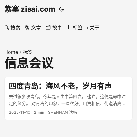
紫塞 zisai.com
🔍 搜索
📚 文章
🗂️ 故事
🔖 标签
ℹ️ 关于
Home
»
标签
信息会议
四度青岛：海风不老，岁月有声
去过很多次青岛，今年是人生中第四次。 也许，这便是命中注
定的缘分。 对青岛的印象，一直很好。山海相依、街道清爽、
啤酒香浓，人情味浓。尽管早些年媒体偶有“宰客”新闻，但在我
2025-11-10
· 2 min · SHENNAN 沈楠
心中，那只是个别现象——“好客山东”的底色，从未褪色。 ...