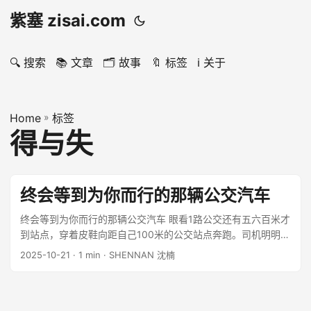
紫塞 zisai.com
🔍 搜索
📚 文章
🗂️ 故事
🔖 标签
ℹ️ 关于
Home
»
标签
得与失
终会等到为你而行的那辆公交汽车
终会等到为你而行的那辆公交汽车 眼看1路公交还有五六百米才
到站点，穿着皮鞋向距自己100米的公交站点奔跑。司机明明看
到，还是超过我停在了公交站点，迅速停靠到站并开走了。 抛
2025-10-21
· 1 min · SHENNAN 沈楠
开司机不谈，看着略显拥挤的车厢，没赶上这趟车，略显失
落。看来并非努力奔跑就可以有结果。 ...