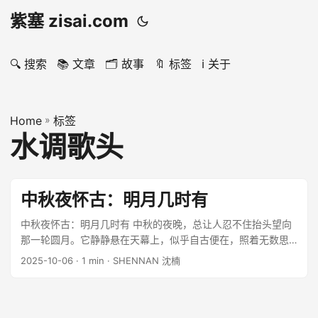
紫塞 zisai.com
🔍 搜索
📚 文章
🗂️ 故事
🔖 标签
ℹ️ 关于
Home
»
标签
水调歌头
中秋夜怀古：明月几时有
中秋夜怀古：明月几时有 中秋的夜晚，总让人忍不住抬头望向
那一轮圆月。它静静悬在天幕上，似乎自古便在，照着无数思
念与团圆的故事。 千年之前，苏轼在一个同样的月夜里，写下
2025-10-06
· 1 min · SHENNAN 沈楠
了这首传世之作—— ...