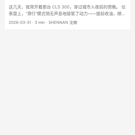
这几天，我常开着那台 CLS 300，穿过城市入夜前的傍晚。 仪
表盘上，“滑行”模式悄无声息地接管了动力——提前收油，顺势
而行。 那一刻我忽然意识到，这不再仅仅是一种驾驶习惯，而
2026-03-31
· 3 min · SHENNAN 沈楠
是我近几年的人生态度。 克制，而不是放弃；顺势，而不是妥
协。 ...