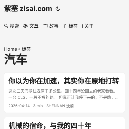
紫塞 zisai.com
🔍 搜索
📚 文章
🗂️ 故事
🔖 标签
ℹ️ 关于
Home
»
标签
汽车
你以为你在加速，其实你在原地打转
这次三天假期往返两千多公里，回十四年没回去的老家看看。
一台 CLS，一段不短的路。 但真正让我停下来的，不是路，是
一个反复出现的画面： 高速上，总有人从你身边冲过去。 ...
2026-04-14
· 3 min · SHENNAN 沈楠
机械的宿命，与我的四十年