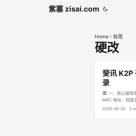
紫塞 zisai.com
Home
»
标签
硬改
斐讯 K2
录
🏛️ 一、核心破局
MAC 地址，彻底且
Linux 标准命令： .
2026-06-05
· 3 