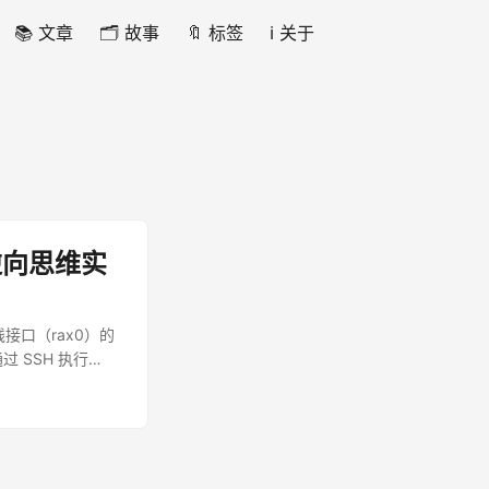
📚 文章
🗂️ 故事
🔖 标签
ℹ️ 关于
逆向思维实
线接口（rax0）的
过 SSH 执行