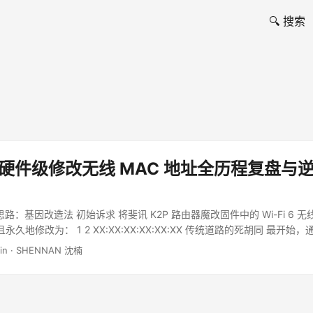
🔍 搜索
P 硬件级修改无线 MAC 地址全历程复盘与
思路：基因改造法 初始诉求 将斐讯 K2P 路由器魔改固件中的 Wi-Fi 6 无
永久地修改为： 1 2 XX:XX:XX:XX:XX:XX 传统道路的死胡同 最开始，通
..
min · SHENNAN 沈楠