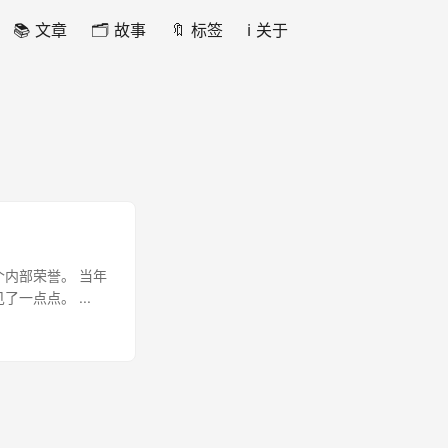
📚 文章
🗂️ 故事
🔖 标签
ℹ️ 关于
内部荣誉。 当年
点点。 ...