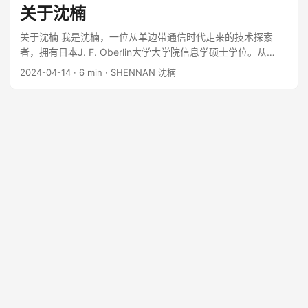
的学习和工作。💻 ...
关于沈楠
关于沈楠 我是沈楠，一位从单边带通信时代走来的技术探索
者，拥有日本J. F. Oberlin大学大学院信息学硕士学位。从
1994年的点对点通信到2024年的集团物联网体系，我用代码与
2024-04-14
· 6 min · SHENNAN 沈楠
系统连接世界。业余时间，我是马拉松爱好者、父亲，享受技
术与生活的交融。欢迎了解我的故事！ ...