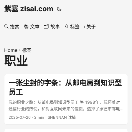
紫塞 zisai.com
🔍 搜索
📚 文章
🗂️ 故事
🔖 标签
ℹ️ 关于
Home
»
标签
职业
一张尘封的字条：从邮电局到知识型
员工
我的职业之路：从邮电局到知识型员工 🌟 1998年，我怀着对
通信行业的热忱，和对互联网未来的憧憬，选择了承德市邮电
局，开始了我的职业生涯。记得当年还有“公安、国安、统建”等
2025-07-26
· 2 min · SHENNAN 沈楠
几个选择，但经过深思熟虑，还是选择了通信行业。从那一刻
起，我便正式和IT领域结下了不解之缘，投身于这一新兴行业