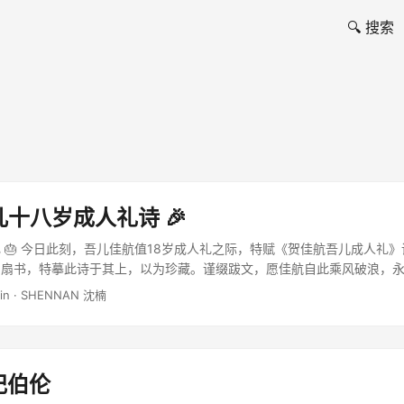
🔍 搜索
十八岁成人礼诗 🎉
 🎂 今日此刻，吾儿佳航值18岁成人礼之际，特赋《贺佳航吾儿成人礼
扇书，特摹此诗于其上，以为珍藏。谨缀跋文，愿佳航自此乘风破浪，永铭斯时
min · SHENNAN 沈楠
 纪伯伦