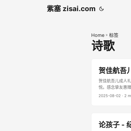
紫塞 zisai.com
Home
»
标签
诗歌
贺佳航吾儿
贺佳航吾儿成人礼
悦。感念挚友惠赠
2025-08-02
· 2 
论孩子 -