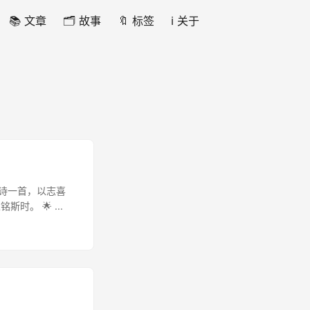
📚 文章
🗂️ 故事
🔖 标签
ℹ️ 关于
》诗一首，以志喜
。 🌟 ...