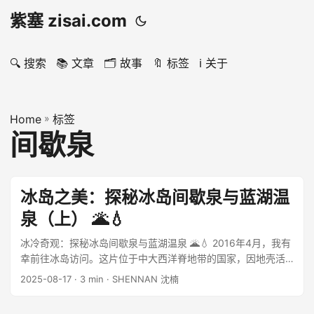
紫塞 zisai.com
🔍 搜索
📚 文章
🗂️ 故事
🔖 标签
ℹ️ 关于
Home
»
标签
间歇泉
冰岛之美：探秘冰岛间歇泉与蓝湖温
泉（上） 🌋💧
冰冷奇观：探秘冰岛间歇泉与蓝湖温泉 🌋💧 2016年4月，我有
幸前往冰岛访问。这片位于中大西洋脊地带的国家，因地壳活
动频繁，孕育了许多壮观的间歇喷泉和地热温泉，展现了自然
2025-08-17
· 3 min · SHENNAN 沈楠
的力量与美感。这里也有极昼和极夜，也有美丽的北极光。但
我更喜欢它人迹罕至的清冷和荒凉。 ...